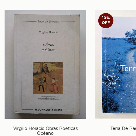
10
%
OFF
Virgilio Horacio Obras Poéticas
Terra De Pas
Océano