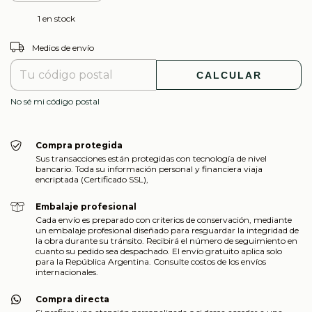
1
en stock
CAMBIAR CP
Entregas para el CP:
Medios de envío
CALCULAR
No sé mi código postal
Compra protegida
Sus transacciones están protegidas con tecnología de nivel
bancario. Toda su información personal y financiera viaja
encriptada (Certificado SSL),
Embalaje profesional
Cada envío es preparado con criterios de conservación, mediante
un embalaje profesional diseñado para resguardar la integridad de
la obra durante su tránsito. Recibirá el número de seguimiento en
cuanto su pedido sea despachado. El envío gratuito aplica solo
para la República Argentina. Consulte costos de los envíos
internacionales.
Compra directa