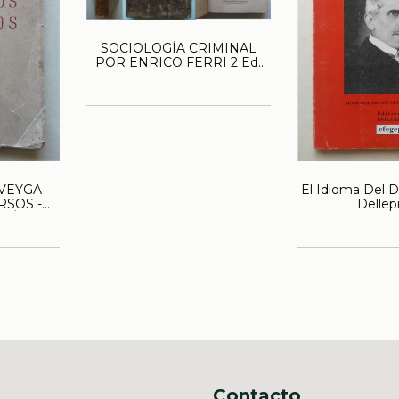
SOCIOLOGÍA CRIMINAL
POR ENRICO FERRI 2 Ed.
1907 TOMO I
El Idioma Del D
 VEYGA
Dellep
RSOS -
CIÓN
Contacto